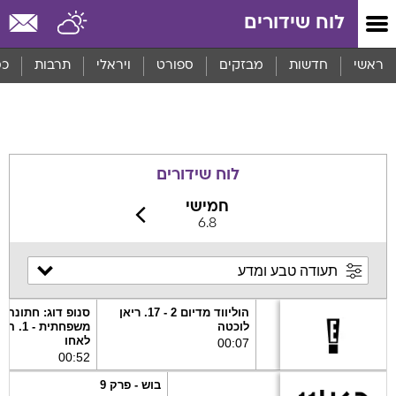
לוח שידורים
ראשי
חדשות
מבזקים
ספורט
ויראלי
תרבות
כס
לוח שידורים
חמישי
6.8
הוליווד מדיום 2 - 17. ריאן
סנופ דוג: חתונה
לוכטה
משפחתית -
לאחו
00
:
07
00
:
52
בוש - פרק 9