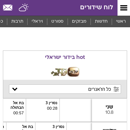
לוח שידורים
ראשי
חדשות
מבזקים
ספורט
ויראלי
תרבות
כס
hot בידור ישראלי
נסרין 3
בת אל
שני
הבתולה
00
:
28
10.8
00
:
57
נסרין 3
בת אל
חזי
שלישי
הבתולה
14
00
:
22
11.8
00
:
49