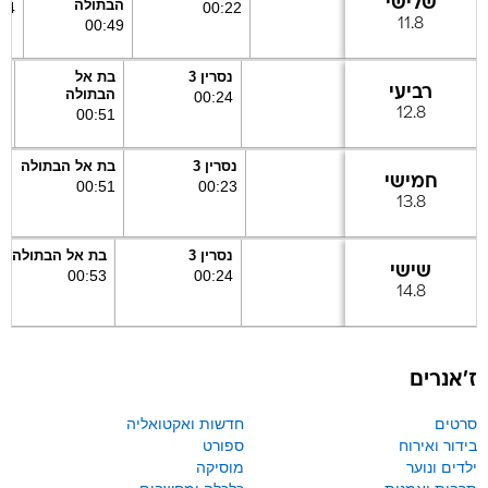
נסרין 3
בת אל
חז
רביעי
הבתולה
6
00
:
24
12.8
00
:
51
נסרין 3
בת אל הבתולה
חמישי
00
:
51
00
:
23
13.8
נסרין 3
בת אל הבתולה
שישי
00
:
53
00
:
24
14.8
ז׳אנרים
סרטים
חדשות ואקטואליה
בידור ואירוח
ספורט
ילדים ונוער
מוסיקה
תרבות ואמנות
כלכלה ומחשבים
תעודה טבע ומדע
פנאי וסגנון חיים
סדרות
מבוגרים